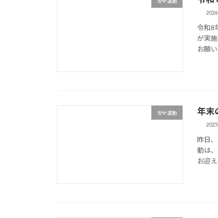
安全運動
202
令和8
が実施
お願い
年末
安全運動
202
昨日、
動は、
お迎え