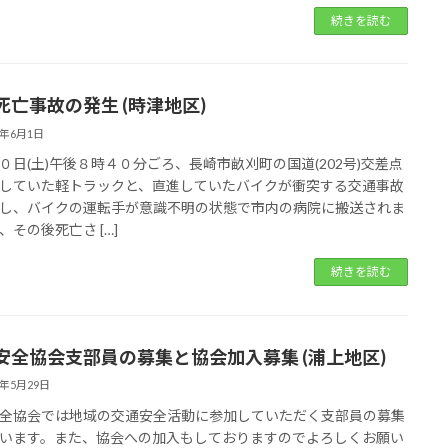
続きを読む
死亡事故の発生 (時津地区)
6年6月1日
０日(土)午後８時４０分ごろ、長崎市畝刈町の国道(202号)交差点
していた軽トラックと、直進していたバイクが衝突する交通事故
し、バイクの運転手が意識不明の状態で市内の病院に搬送されま
、その後死亡さ […]
続きを読む
安全協会支部員の募集と協会加入募集 (浦上地区)
6年5月29日
全協会では地域の交通安全活動に参加していただく支部員の募集
います。また、協会への加入もしておりますのでよろしくお願い