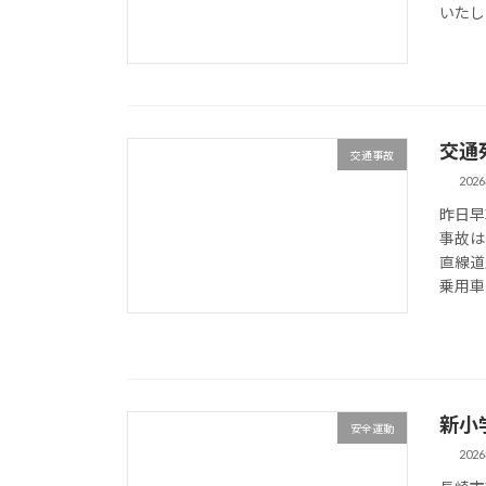
いたし
交通
交通事故
202
昨日早
事故は
直線道
乗用車
新小
安全運動
202