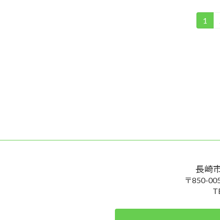
投
1
固
定
稿
ペ
の
ー
ジ
ペ
ー
ジ
送
り
長崎
〒850-
T