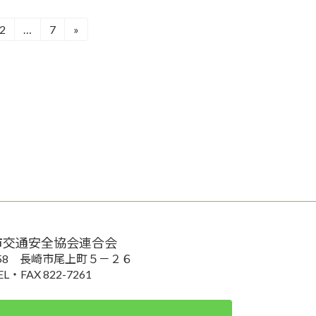
2
…
7
»
固
固
定
定
ペ
ペ
ー
ー
ジ
ジ
市交通安全協会連合会
0058 長崎市尾上町５－２６
EL・FAX 822-7261