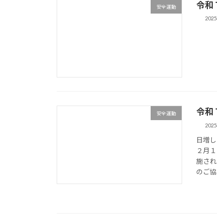
令和
安全運動
202
令和
安全運動
202
日増し
２月１
施され
のご協