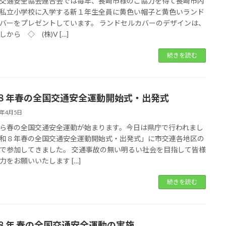
交通安全協会連合会では毎年、長崎市様のご協力を得て長崎市内
私立小学校に入学する新１年生全員に黄色い帽子と黄色いランド
バーをプレゼントしています。 ランドセルカバーのデザインは、
から ◇ (株)V […]
続きを読む
８年春の全国交通安全運動開始式・出発式
6年4月5日
ら春の全国交通安全運動が始まります。今日は県庁で行われまし
和８年春の全国交通安全運動開始式・出発式」に市交連各地区の
で参加してきました。 交通事故の無い明るい社会を目指して皆様
力をお願いいたします […]
続きを読む
８年 春の全国交通安全運動の実施