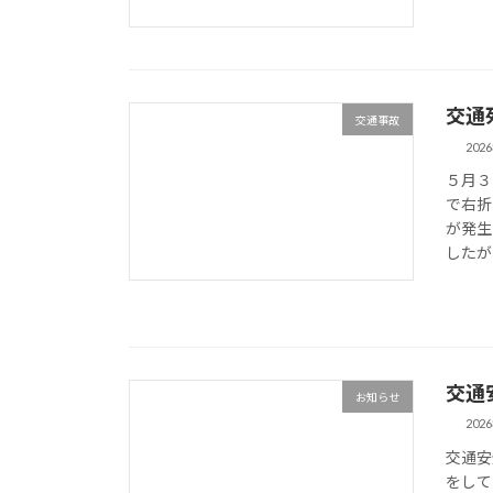
交通
交通事故
202
５月３
で右折
が発生
したが
交通
お知らせ
202
交通安
をして