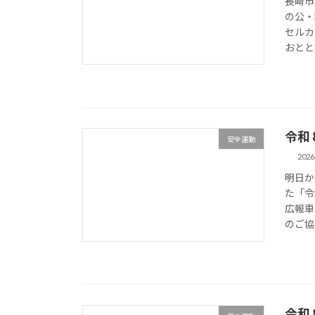
長崎市
の公・
セルカ
おととし
令和
安全運動
202
明日か
た「令
広報車
のご協
令和