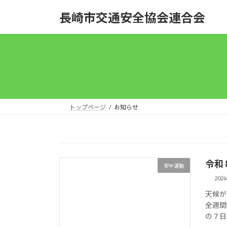
コ
ナ
長崎市交通安全協会連合会
ン
ビ
テ
ゲ
ン
ー
ツ
シ
へ
ョ
ス
ン
キ
に
ッ
移
トップページ
お知らせ
プ
動
令和
安全運動
202
天候が
全週間
の７日