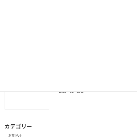
年末の交通安全県民運動 終了
安全運動
2025年12月25日
令和７年 年末の交通安全県民運動長崎
安全運動
市実施要綱
2025年12月11日
令和７年 年末の交通安全県民運動の実施
安全運動
2025年11月26日
カテゴリー
お知らせ