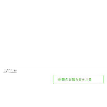
新着お知らせ
2026年6月19日
令和８年 夏の交通安全週間の実施
安全運動
2026年6月1日
交通死亡事故の発生 (時津地区)
交通事故
2026年5月29日
交通安全協会支部員の募集と協会加入募集 (浦上地区)
お知らせ
過去のお知らせを見る