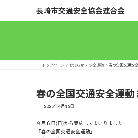
コ
ナ
長崎市交通安全協会連合会
ン
ビ
テ
ゲ
ン
ー
ツ
シ
へ
ョ
ス
ン
キ
に
ッ
移
トップページ
お知らせ
安全運動
春の全国交通安全
プ
動
春の全国交通安全運動 
2025年4月16日
今月６日(日)から実施してまいりました
「春の全国交通安全運動」