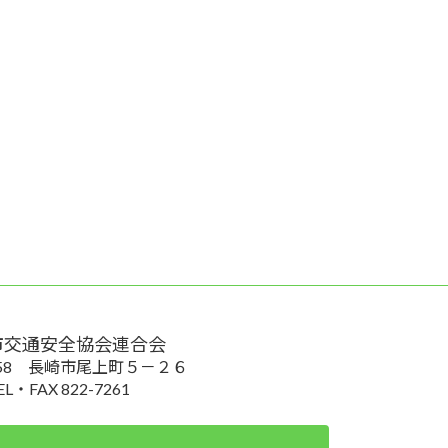
市交通安全協会連合会
0058 長崎市尾上町５－２６
EL・FAX 822-7261