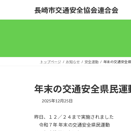
コ
ナ
長崎市交通安全協会連合会
ン
ビ
テ
ゲ
ン
ー
ツ
シ
へ
ョ
ス
ン
キ
に
ッ
移
トップページ
お知らせ
安全運動
年末の交通安全県
プ
動
年末の交通安全県民運
2025年12月25日
昨日、１２／２４まで実施されました
令和７年 年末の交通安全県民運動