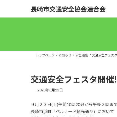
コ
ナ
長崎市交通安全協会連合会
ン
ビ
テ
ゲ
ン
ー
ツ
シ
へ
ョ
ス
ン
キ
に
ッ
移
トップページ
お知らせ
安全運動
交通安全フェスタ
プ
動
交通安全フェスタ開催!
2023年8月23日
９月２３日(土)午前10時20分から午後２時ま
長崎市浜町「ベルナード観光通り」において