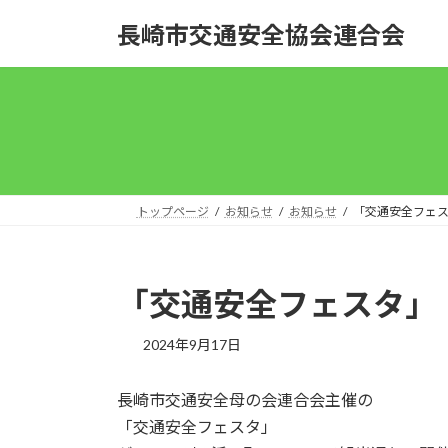
コ
ナ
長崎市交通安全協会連合会
ン
ビ
テ
ゲ
ン
ー
ツ
シ
へ
ョ
ス
ン
キ
に
ッ
移
トップページ
お知らせ
お知らせ
「交通安全フェ
プ
動
「交通安全フェスタ」
2024年9月17日
長崎市交通安全母の会連合会主催の
「交通安全フェスタ」